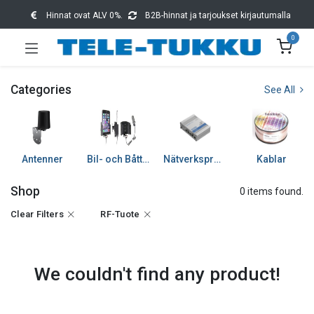
Hinnat ovat ALV 0%.
B2B-hinnat ja tarjoukset kirjautumalla
0
Categories
See All
Antenner
Bil- och Båttillbehör
Nätverksprodukter
Kablar
Shop
0 items found.
Clear Filters
RF-Tuote
We couldn't find any product!