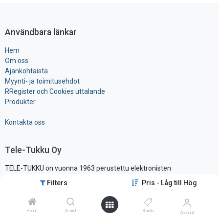
Användbara länkar
Hem
Om oss
Ajankohtaista
Myynti- ja toimitusehdot
RRegister och Cookies uttalande
Produkter
Kontakta oss
Tele-Tukku Oy
TELE-TUKKU on vuonna 1963 perustettu elektronisten
komponenttien ja tarvikkeiden maahantuonti- ja tukkuliike, ollen yksi
Filters
Pris - Låg till Hög
alansa vanhimmista ja tunnetuimmista yrityksistä Suomessa.
Sijaitsemme pääkaupunkiseudun läheisyydessä hyvien
liikenneyhteysien varrella, vain noin vartin päässä lentokentältä.
Home
Search
Brands
Account