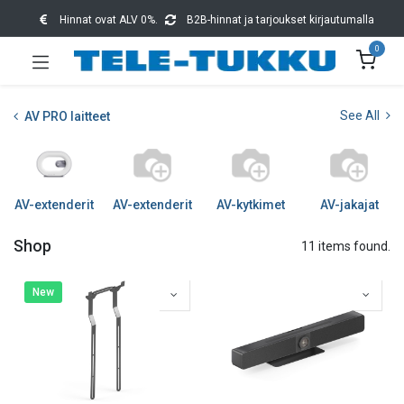
Hinnat ovat ALV 0%.
B2B-hinnat ja tarjoukset kirjautumalla
0
See All
AV PRO laitteet
AV-extenderit
AV-extenderit
AV-kytkimet
AV-jakajat
Shop
11 items found.
New