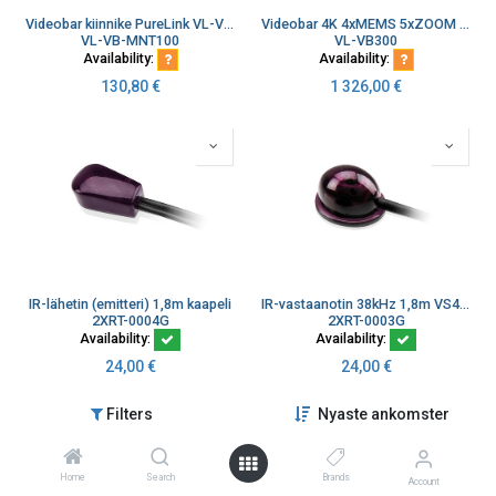
Videobar kiinnike PureLink VL-VB300:lle VESA max. 800x400
Videobar 4K 4xMEMS 5xZOOM 2x3W kaiut Smartcamera video kytkin BYOM
VL-VB-MNT100
VL-VB300
Availability:
Availability:
130,80
€
1 326,00
€
IR-lähetin (emitteri) 1,8m kaapeli
IR-vastaanotin 38kHz 1,8m VS482 VS0801 VS481
2XRT-0004G
2XRT-0003G
Availability:
Availability:
24,00
€
24,00
€
Filters
Nyaste ankomster
Home
Search
Brands
Account