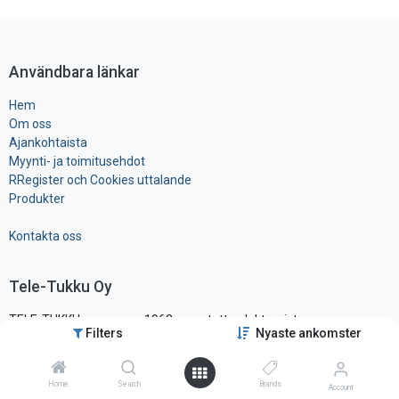
Användbara länkar
Hem
Om oss
Ajankohtaista
Myynti- ja toimitusehdot
RRegister och Cookies uttalande
Produkter
Kontakta oss
Tele-Tukku Oy
TELE-TUKKU on vuonna 1963 perustettu elektronisten
Filters
Nyaste ankomster
komponenttien ja tarvikkeiden maahantuonti- ja tukkuliike, ollen yksi
alansa vanhimmista ja tunnetuimmista yrityksistä Suomessa.
Sijaitsemme pääkaupunkiseudun läheisyydessä hyvien
Home
Search
Brands
Account
liikenneyhteysien varrella, vain noin vartin päässä lentokentältä.