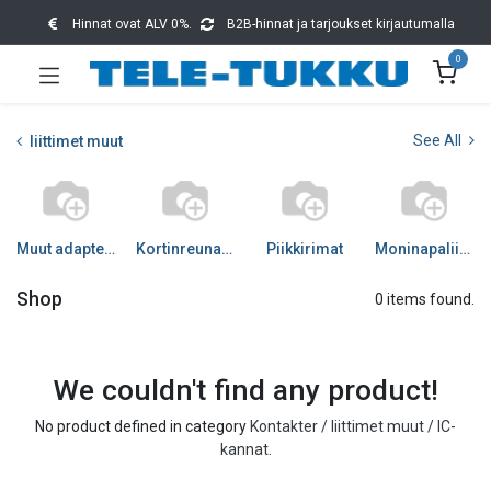
Hinnat ovat ALV 0%.
B2B-hinnat ja tarjoukset kirjautumalla
0
See All
liittimet muut
Muut adapterit
Kortinreunaliittimet
Piikkirimat
Moninapaliittimet
Shop
0 items found.
We couldn't find any product!
No product defined in category
Kontakter / liittimet muut / IC-
kannat
.