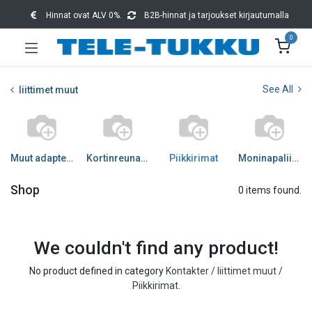
Hinnat ovat ALV 0%.
B2B-hinnat ja tarjoukset kirjautumalla
0
See All
liittimet muut
Muut adapterit
Kortinreunaliittimet
Piikkirimat
Moninapaliittimet
Shop
0 items found.
We couldn't find any product!
No product defined in category
Kontakter / liittimet muut /
Piikkirimat
.