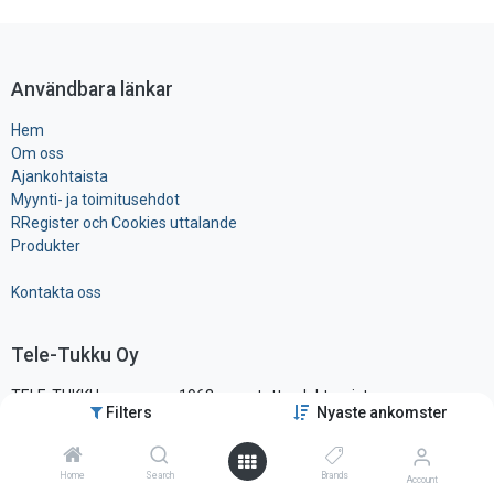
Användbara länkar
Hem
Om oss
Ajankohtaista
Myynti- ja toimitusehdot
RRegister och Cookies uttalande
Produkter
Kontakta oss
Tele-Tukku Oy
TELE-TUKKU on vuonna 1963 perustettu elektronisten
Filters
Nyaste ankomster
komponenttien ja tarvikkeiden maahantuonti- ja tukkuliike, ollen yksi
alansa vanhimmista ja tunnetuimmista yrityksistä Suomessa.
Sijaitsemme pääkaupunkiseudun läheisyydessä hyvien
Home
Search
Brands
Account
liikenneyhteysien varrella, vain noin vartin päässä lentokentältä.