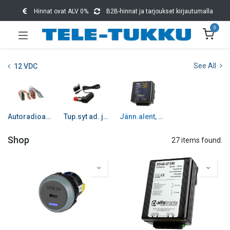
Hinnat ovat ALV 0%.
B2B-hinnat ja tarjoukset kirjautumalla
0
See All
12 VDC
Autoradioasennus tarv
Tup.syt ad. ja tarvikkee
Jänn.alent, häirs vahdit
Shop
27 items found.