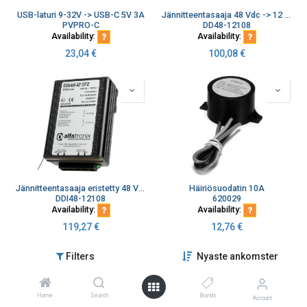
USB-laturi 9-32V -> USB-C 5V 3A
Jännitteentasaaja 48 Vdc -> 12 Vdc out 108 W (9A)
PVPRO-C
DD48-12108
Availability:
Availability:
23,04
€
100,08
€
Jännitteentasaaja eristetty 48 Vdc -> 12 Vdc out 108 W (9A)
Häiriösuodatin 10A
DDI48-12108
620029
Availability:
Availability:
119,27
€
12,76
€
Filters
Nyaste ankomster
Home
Search
Brands
Account