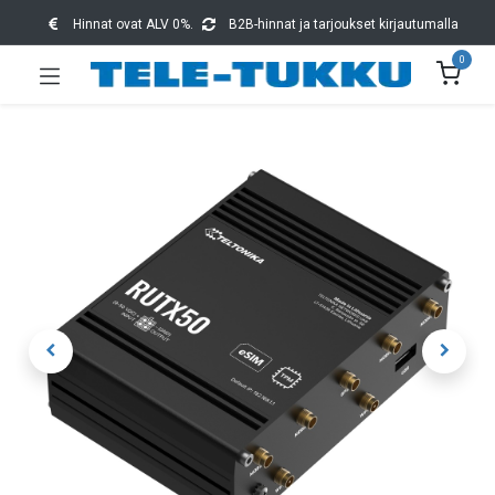
Hinnat ovat ALV 0%.
B2B-hinnat ja tarjoukset kirjautumalla
0