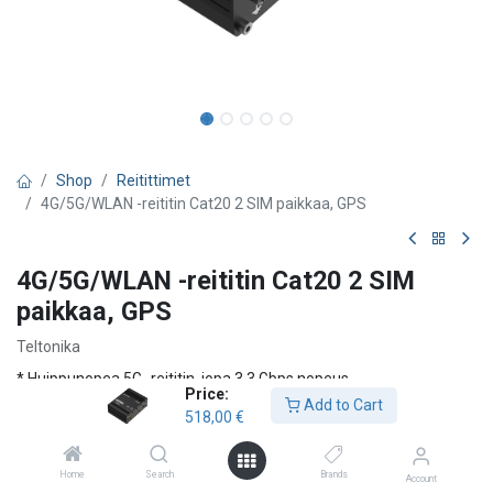
Shop
Reitittimet
4G/5G/WLAN -reititin Cat20 2 SIM paikkaa, GPS
4G/5G/WLAN -reititin Cat20 2 SIM
paikkaa, GPS
Teltonika
* Huippunopea 5G -reititin, jopa 3.3 Gbps nopeus
Price:
* Tukee SA- ja NSA 5G verkkoja
Add to Cart
518,00
€
* Pieni viive (ping) 5G tekniikan ansiosta
* Kaksi SIM -korttipaikkaa. Toista SIM -korttia voidaan käyttää
yhteyden varmistamiseen.
Home
Search
Brands
Account