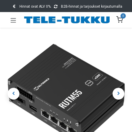
Hinnat ovat ALV 0%.
B2B-hinnat ja tarjoukset kirjautumalla
0