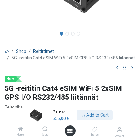
Shop
Reitittimet
5G -reititin Cat4 eSIM WiFi 5 2xSIM GPS I/O RS232/485 liitännät
New
5G -reititin Cat4 eSIM WiFi 5 2xSIM
GPS I/O RS232/485 liitännät
Teltonika
Price:
Add to Cart
5G-yhteys -
Jopa
3,4 Gbps
erittäin nopeat 5G‑datanopeudet
555,00
€
teollisiin tarpeisiin.
Dual SIM & eSIM -
Automaattinen failover, jatkuva yhteys
Home
Search
Brands
kahden SIM-kortin ja eSIM‑tuen ansiosta
Account