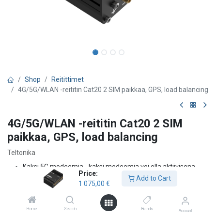
Shop
Reitittimet
4G/5G/WLAN -reititin Cat20 2 SIM paikkaa, GPS, load balancing
4G/5G/WLAN -reititin Cat20 2 SIM
paikkaa, GPS, load balancing
Teltonika
Kaksi 5G modeemia - kaksi modeemia voi olla aktiivisena
Price:
yhtäaikaa, 2x enemmän tiedonsiirtokapasiteettia
Add to Cart
1 075,00
€
* Kaksi SIM -korttipaikkaa ja eSIM tuki, automaattinen
varayhteys (auto failover, backup WAN)
* Tukee SA- ja NSA 5G verkkoja
Home
Search
Brands
Account