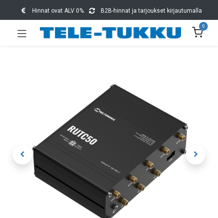
Hinnat ovat ALV 0%.
B2B-hinnat ja tarjoukset kirjautumalla
0