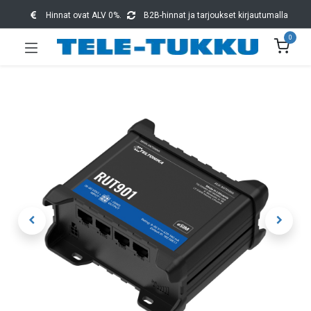
Hinnat ovat ALV 0%.
B2B-hinnat ja tarjoukset kirjautumalla
0