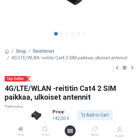
Shop
Reitittimet
4G/LTE/WLAN -reititin Cat4 2 SIM paikkaa, ulkoiset antennit
Top Seller
4G/LTE/WLAN -reititin Cat4 2 SIM
paikkaa, ulkoiset antennit
Teltonika
Price:
Add to Cart
Yhteydet -4G LTE (Cat 4), 3G, 2G
Tukee useita
142,00
€
mobiiliverkkoteknologioita – nopea 4G LTE ja varayhteytenä
3G/2G.
Home
Search
Brands
Kaksois-SIM -
Kaksi SIM-korttipaikkaa automaattisella
Account