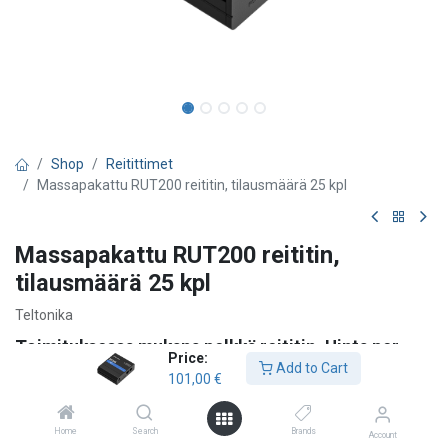
Shop
Reitittimet
Massapakattu RUT200 reititin, tilausmäärä 25 kpl
Massapakattu RUT200 reititin,
tilausmäärä 25 kpl
Teltonika
Toimituksessa mukana pelkkä reititin.
Hinta per
Price:
Add to Cart
kappale. Myydään 24 kappaleen kerrannaisina. Eli
101,00
€
24, 48, 72 kpl... jne.
Home
Search
Brands
RUT200 on edullisempi versio RUT241-reitittimestä. Tämä
Account