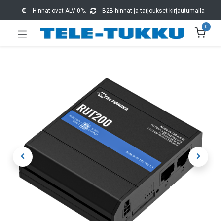
Hinnat ovat ALV 0%.
B2B-hinnat ja tarjoukset kirjautumalla
0