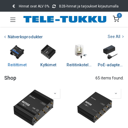
Hinnat ovat ALV 0%.
B2B-hinnat ja tarjoukset kirjautumalla
0
See All
Nätverksprodukter
Reitittimet
Kytkimet
Reititinkotelot ja tarv
PoE-adapterit
Shop
65 items found.