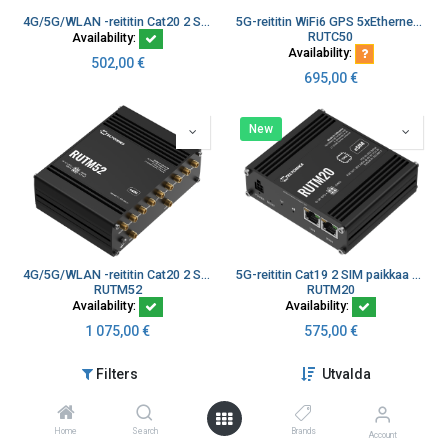
4G/5G/WLAN -reititin Cat20 2 SIM paikkaa, GPS
5G-reititin WiFi6 GPS 5xEthernet 2xSIM CAT20
RUTC50
Availability:
Availability:
502,00
€
695,00
€
New
4G/5G/WLAN -reititin Cat20 2 SIM paikkaa, GPS, load balancing
5G-reititin Cat19 2 SIM paikkaa eSIM WiFi Global version
RUTM52
RUTM20
Availability:
Availability:
1 075,00
€
575,00
€
Filters
Utvalda
New
New
Home
Search
Brands
Account