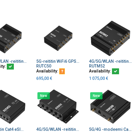
4G/5G/WLAN -reititin Cat20 2 SIM paikkaa, GPS
5G-reititin WiFi6 GPS 5xEthernet 2xSIM CAT20
4G/5G/WLAN -reititin Cat20 2 SIM paikkaa, GPS, load balancing
dd to Cart
Add to Cart
Add to Cart
RUTC50
RUTM52
ity:
Availability:
Availability:
695,00
€
1 075,00
€
New
New
5G -reititin Cat4 eSIM WiFi 5 2xSIM GPS I/O RS232/485 liitännät
4G/5G/WLAN -reititin Cat19 2 SIM paikkaa, GPS (kopio)
5G/4G -modeemi Cat1 USB (kopio)
dd to Cart
Add to Cart
Add to Cart