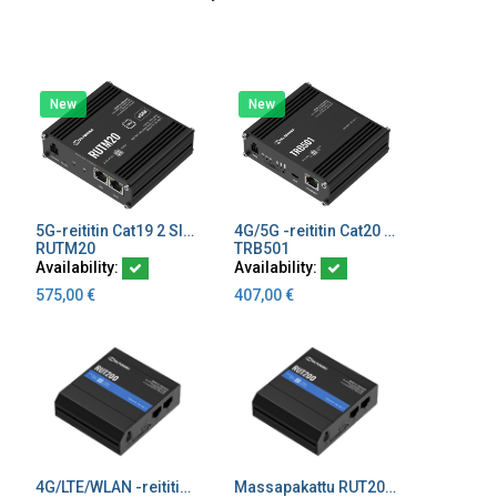
New
New
5G-reititin Cat19 2 SIM paikkaa eSIM WiFi Global version
4G/5G -reititin Cat20 2x I/O 2xEthernet
Add to Cart
Add to Cart
RUTM20
TRB501
Availability:
Availability:
575,00
€
407,00
€
4G/LTE/WLAN -reititin Cat4 1 SIM paikka, ulkoiset antennit
Massapakattu RUT200 reititin, tilausmäärä 25 kpl
Add to Cart
Add to Cart