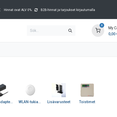
Hinnat ovat ALV 0%.
B2B-hinnat ja tarjoukset kirjautumalla
0
My C
0,00
Brands
Kataloger
Blog
Tapahtumat
PoE-adapterit
WLAN-tukiasemat
Lisävarusteet
Toistimet