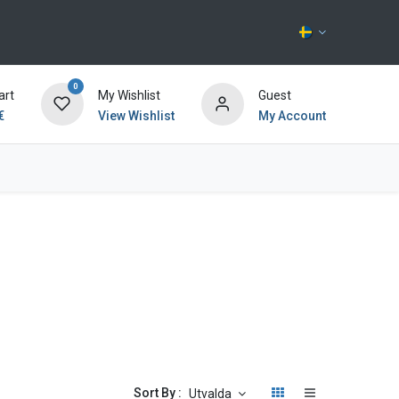
0
art
My Wishlist
Guest
€
View Wishlist
My Account
Kontakta oss
Sort By :
Utvalda