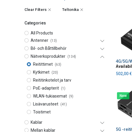
Clear Filters
Teltonika
Categories
All Products
Antenner
(13)
Bil- och Båttillbehör
Nätverksprodukter
(134)
A
Reitittimet
(63)
Availabil
Kytkimet
(20)
502,00
€
Reititinkotelot ja tarv
PoE-adapterit
(1)
New
WLAN-tukiasemat
(9)
Lisävarusteet
(41)
Toistimet
Kablar
A
Mellan kablar