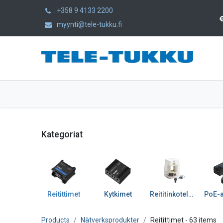
+358 9 4133 2200
myynti@tele-tukku.fi
Hem
Produkter
Kategorier
Kategoriat
Reitittimet
Kytkimet
Reititinkotelot ja tarv
Products
Nätverksprodukter
Reitittimet
- 63 items