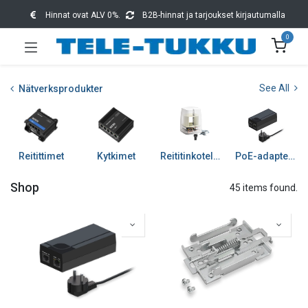
Hinnat ovat ALV 0%.
B2B-hinnat ja tarjoukset kirjautumalla
0
See All
Nätverksprodukter
Reitittimet
Kytkimet
Reititinkotelot ja tarv
PoE-adapterit
Shop
45 items found.