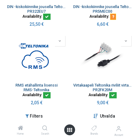
DIN -kiskokiinnike jousella Teltonikan reitittimille (kopio)
DIN -kiskokiinnike jousella Teltonikan reitittimille
PR322EU7
PR5MEC00
Availability:
Availability:
25,50
€
6,60
€
RMS etähallinta lisenssi
Virtakaapeli Teltonika riviliit virta, maa, IO in/out PR2FK20M
RMS-Teltonika
PR2FK20M
Availability:
Availability:
2,05
€
9,00
€
Filters
Utvalda
Home
Search
Brands
Account