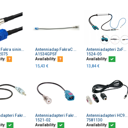
Antadap Fakra sininen naaras/FME uros 7,5 m
Antenniadap FakraC uros/FMEnaar Sininen "GPS"
Antenniadapteri 2xFakra/DIN johdolla+virransyöttö
dd to Cart
Add to Cart
Add to Cart
2075
A1534GPSF
1524-05
ity:
Availability:
Availability:
15,43
€
13,84
€
Antenniadapteri Fakra/DIN johdolla
Antenniadapteri Fakra Z naaras/ ISO naaras
Antenniadapteri HC97-uros/FAKRA-naaras MU/VA
dd to Cart
Add to Cart
Add to Cart
1521-02
7581130
ity:
Availability:
Availability: