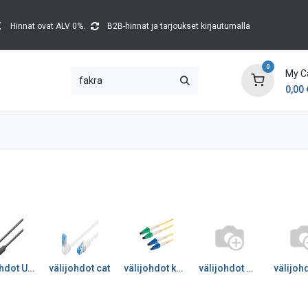
Hinnat ovat ALV 0%.
B2B-hinnat ja tarjoukset kirjautumalla
0
My C
0,00
Brands
Kataloger
Blog
Tapahtumat
välijohdot USB
välijohdot cat
välijohdot kuitu
välijohdot muut