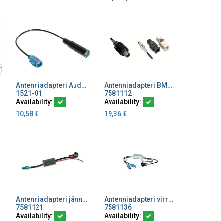
Antenniadapteri Audi BMW VW FAKRA Z naaras > DIN-naaras
Antenniadapteri BMW,VW HC97-uros/Fakra
Add to Cart
Add to Cart
1521-01
7581112
Availability:
Availability:
10,58
€
19,36
€
Antenniadapteri jännitteensyöttö FAKRA Z-uros/ISO-uros
Antenniadapteri virransyöttö 2xFAKRAZ-uros/ISO-uros
Add to Cart
Add to Cart
7581121
7581136
Availability:
Availability: