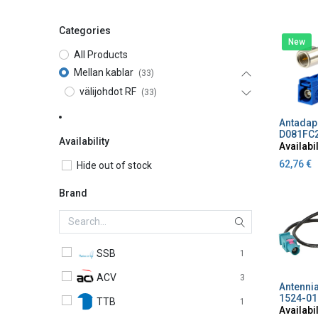
Categories
New
All Products
Mellan kablar
(33)
välijohdot RF
(33)
A
D081FC
Availability
Availabil
62,76
€
Hide out of stock
Brand
SSB
1
ACV
3
A
1524-01
TTB
1
Availabil