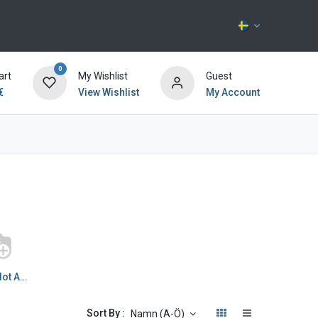
0
art
My Wishlist
Guest
€
View Wishlist
My Account
Kontakta oss
välijohdot AC/DC
Sort By :
Namn (A-Ö)