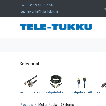
+358 9 4133 2200
myynti@tele-tukku.fi
Hem
Produkter
Kategorier
Kategoriat
välijohdot RF
välijohdot audio
välijohdot AV
Products
Mellan kablar
- 33 items