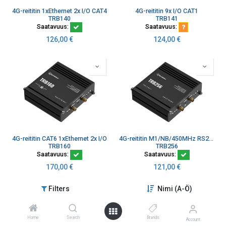
4G-reititin 1xEthernet 2x I/O CAT4
4G-reititin 9x I/O CAT1
TRB140
TRB141
Saatavuus:
Saatavuus:
126,00
€
124,00
€
4G-reititin CAT6 1xEthernet 2x I/O
4G-reititin M1/NB/450MHz RS232 RS485 4x I/O 1xEthernet
TRB160
TRB256
Saatavuus:
Saatavuus:
170,00
€
121,00
€
Filters
Nimi (A-Ö)
New
Home
Search
Brands
Account