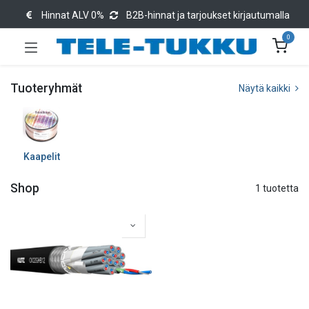
Hinnat ALV 0%
B2B-hinnat ja tarjoukset kirjautumalla
0
Tuoteryhmät
Näytä kaikki
Kaapelit
Shop
1 tuotetta