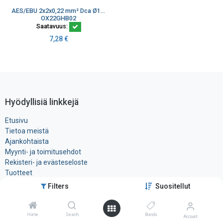
AES/EBU 2x2x0,22 mm² Dca Ø10,8 mm 110 ohm LSZH musta audiokaapeli K500
OX22GHB02
Saatavuus:
7,28
€
Hyödyllisiä linkkejä
Etusivu
Tietoa meistä
Ajankohtaista
Myynti- ja toimitusehdot
Rekisteri- ja ​evästeseloste
Tuotteet
Filters
Suositellut
Ota yhteyttä
Home
Search
Brands
Account
Tele-Tukku Oy