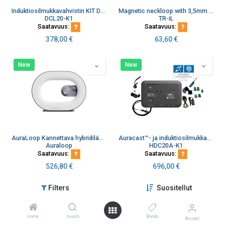
Induktiosilmukkavahvistin KIT DCL20, kiinteä asennus
Magnetic neckloop with 3,5mm jack connector
DCL20-K1
TR-iL
Saatavuus:
Saatavuus:
378,00
€
63,60
€
New
New
AuraLoop Kannettava hybridilähetin palvelutiskeille
Auracast™- ja induktiosilmukkasarja palvelupisteisiin
Auraloop
HDC20A-K1
Saatavuus:
Saatavuus:
526,80
€
696,00
€
Filters
Suositellut
New
New
Home
Search
Brands
Account