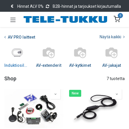
Hinnat ALV 0%
B2B-hinnat ja tarjoukset kirjautumalla
0
Näytä kaikki
AV PRO laitteet
Induktiosilmukkatuotteet
AV-extenderit
AV-kytkimet
AV-jakajat
Shop
7 tuotetta
New