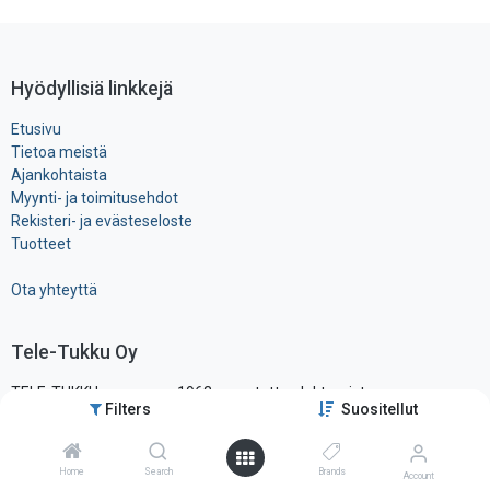
Hyödyllisiä linkkejä
Etusivu
Tietoa meistä
Ajankohtaista
Myynti- ja toimitusehdot
Rekisteri- ja ​evästeseloste
Tuotteet
Ota yhteyttä
Tele-Tukku Oy
TELE-TUKKU on vuonna 1963 perustettu elektronisten
Filters
Suositellut
komponenttien ja tarvikkeiden maahantuonti- ja tukkuliike, ollen yksi
alansa vanhimmista ja tunnetuimmista yrityksistä Suomessa.
Sijaitsemme pääkaupunkiseudun läheisyydessä hyvien
Home
Search
Brands
Account
liikenneyhteysien varrella, vain noin vartin päässä lentokentältä.