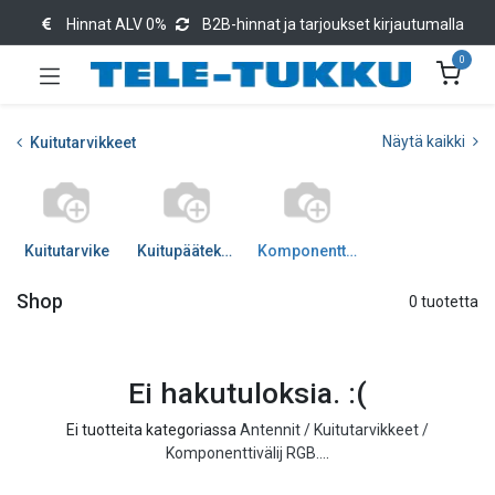
Hinnat ALV 0%
B2B-hinnat ja tarjoukset kirjautumalla
0
Näytä kaikki
Kuitutarvikkeet
Kuitutarvike
Kuitupäätekotelot
Komponenttivälij RGB...
Shop
0 tuotetta
Ei hakutuloksia. :(
Ei tuotteita kategoriassa
Antennit / Kuitutarvikkeet /
Komponenttivälij RGB...
.