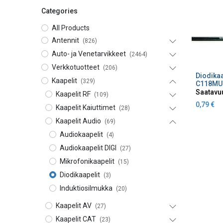
Categories
All Products
Antennit
(826)
Auto- ja Venetarvikkeet
(2464)
Verkkotuotteet
(206)
Lisä
Kaapelit
(329)
C118MU
Saatavu
Kaapelit RF
(109)
0,79
€
Kaapelit Kaiuttimet
(28)
Kaapelit Audio
(69)
Audiokaapelit
(4)
Audiokaapelit DIGI
(27)
Mikrofonikaapelit
(15)
Diodikaapelit
(3)
Induktiosilmukka
(20)
Kaapelit AV
(27)
Kaapelit CAT
(23)