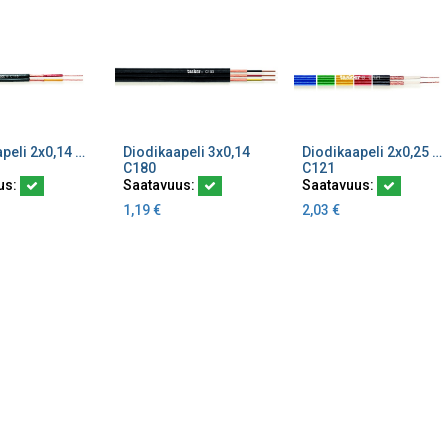
Diodikaapeli 2x0,14 mm² Musta K100
Diodikaapeli 3x0,14
Diodikaapeli 2x0,25 mm² musta litteä audiokaapeli
ä ostoskoriin
Lisää ostoskoriin
Lisää ostoskoriin
C180
C121
us:
Saatavuus:
Saatavuus:
1,19
€
2,03
€