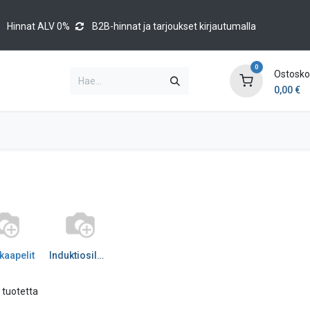
Hinnat ALV 0%
B2B-hinnat ja tarjoukset kirjautumalla
0
Ostoskor
0,00
€
Brands
Luettelot
Blog
Tapahtumat
kaapelit
Induktiosilmukka
 tuotetta