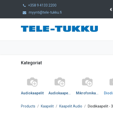
+358 9 4133 2200
myynti@tele-tukku.fi
Etusivu
Tuotteet
Kategoriat
Kategoriat
Audiokaapelit
Audiokaapelit DIGI
Mikrofonikaapelit
Diodi
Products
Kaapelit
Kaapelit Audio
Diodikaapelit
- 3