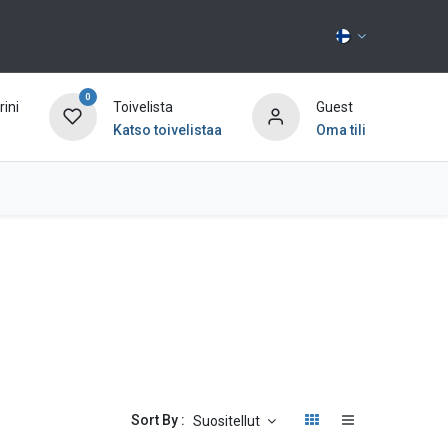
0
ini
Toivelista
Guest
Katso toivelistaa
Oma tili
Ota yhteyttä
Sort By :
Suositellut