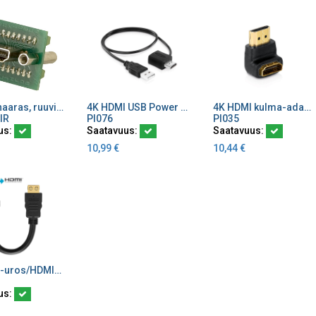
HDMI A naaras, ruuviliitos
4K HDMI USB Power Injector
4K HDMI kulma-adapteri 90°
ä ostoskoriin
Lisää ostoskoriin
Lisää ostoskoriin
IR
PI076
PI035
us:
Saatavuus:
Saatavuus:
10,99
€
10,44
€
4K HDMI-uros/HDMI-naaras Port Saver
ä ostoskoriin
us: