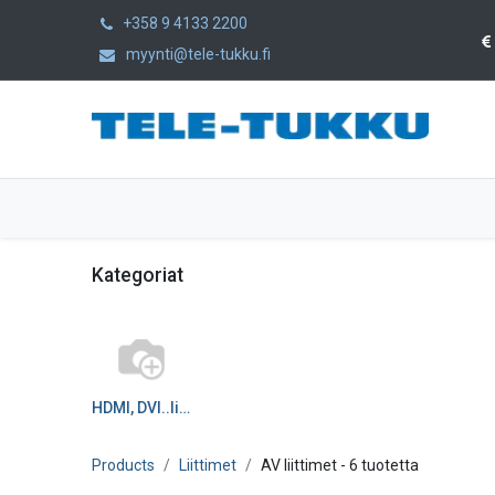
+358 9 4133 2200
myynti@tele-tukku.fi
Etusivu
Tuotteet
Kategoriat
Kategoriat
HDMI, DVI..liittimet
Products
Liittimet
AV liittimet
- 6 tuotetta