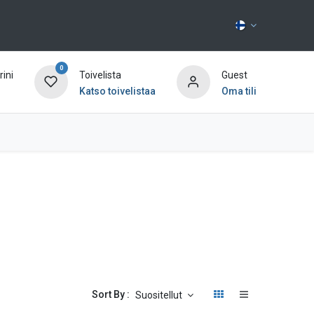
0
ini
Toivelista
Guest
Katso toivelistaa
Oma tili
Ota yhteyttä
Sort By :
Suositellut