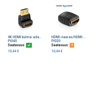
4K HDMI kulma-adapteri 270°
HDMI-naaras/HDMI-naaras jatko 4K
Lisää ostoskoriin
Lisää ostoskoriin
PI040
PI020
Saatavuus:
Saatavuus:
10,44
€
10,44
€