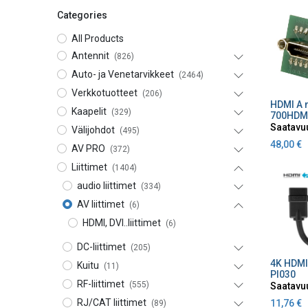
Categories
All Products
Antennit
(826)
Auto- ja Venetarvikkeet
(2464)
Verkkotuotteet
(206)
Lisä
Kaapelit
(329)
700HDM
Saatavu
Välijohdot
(495)
48,00
€
AV PRO
(372)
Liittimet
(1404)
audio liittimet
(334)
AV liittimet
(6)
HDMI, DVI..liittimet
(6)
DC-liittimet
(205)
Lisä
Kuitu
(11)
PI030
RF-liittimet
(555)
Saatavu
RJ/CAT liittimet
11,76
€
(89)