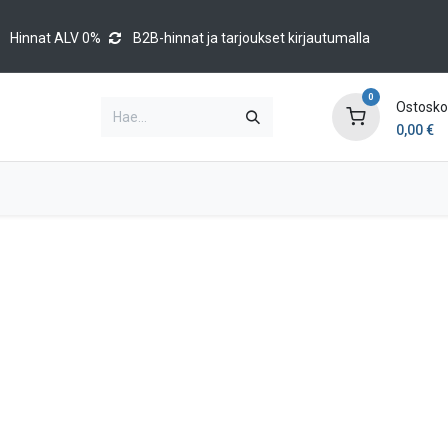
Hinnat ALV 0%
B2B-hinnat ja tarjoukset kirjautumalla
0
Ostoskor
0,00
€
Brands
Luettelot
Blog
Tapahtumat