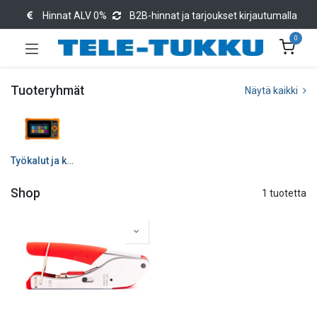
Hinnat ALV 0%
B2B-hinnat ja tarjoukset kirjautumalla
0
Tuoteryhmät
Näytä kaikki
Työkalut ja kemikaalit
Shop
1 tuotetta