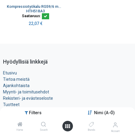
Kompressiotyökalu RG59/6 mm. F-6-TD-5.1 MT81, punainen
HTH518A3
Saatavuus:
22,07
€
Hyödyllisiä linkkejä
Etusivu
Tietoa meistä
Ajankohtaista
Myynti- ja toimitusehdot
Rekisteri- ja ​evästeseloste
Tuotteet
Filters
Nimi (A-Ö)
Ota yhteyttä
Home
Search
Brands
Account
Tele-Tukku Oy