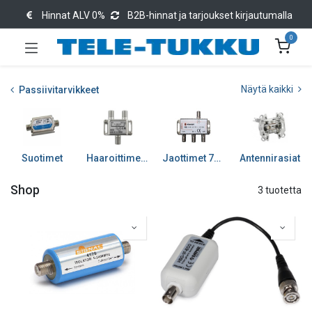
Hinnat ALV 0%
B2B-hinnat ja tarjoukset kirjautumalla
0
Näytä kaikki
Passiivitarvikkeet
Suotimet
Haaroittimet 75 ohm
Jaottimet 75 ohm
Antennirasiat
Shop
3 tuotetta