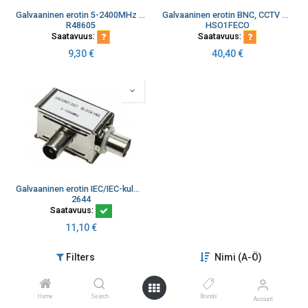
Galvaaninen erotin 5-2400MHz 5-1000MHz <1,5 dB F-liittimet
Galvaaninen erotin BNC, CCTV CVBS/AHD/HD-CI-TVI
R48605
HSO1FECO
Saatavuus:
Saatavuus:
9,30
€
40,40
€
Galvaaninen erotin IEC/IEC-kulma 5-1000MHz, vaim. 2dB
2644
Saatavuus:
11,10
€
Filters
Nimi (A-Ö)
Home
Search
Brands
Account