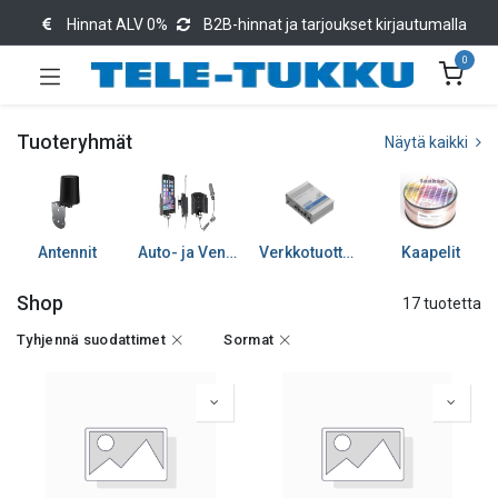
Hinnat ALV 0%
B2B-hinnat ja tarjoukset kirjautumalla
0
Tuoteryhmät
Näytä kaikki
Antennit
Auto- ja Venetarvikkeet
Verkkotuotteet
Kaapelit
Shop
17 tuotetta
Tyhjennä suodattimet
Sormat