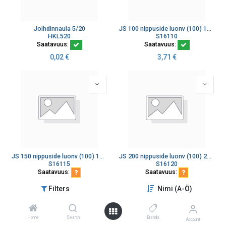
Joihdinnaula 5/20
JS 100 nippuside luonv (100) 100x2,5
HKL520
S16110
Saatavuus:
Saatavuus:
0,02
€
3,71
€
JS 150 nippuside luonv (100) 150x3,5
JS 200 nippuside luonv (100) 200x4,8
S16115
S16120
Saatavuus:
Saatavuus:
4,97
€
7,86
€
Filters
Nimi (A-Ö)
Home
Search
Brands
Account