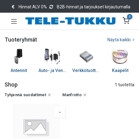
Hinnat ALV 0%
B2B-hinnat ja tarjoukset kirjautumalla
0
Tuoteryhmät
Näytä kaikki
Antennit
Auto- ja Venetarvikkeet
Verkkotuotteet
Kaapelit
Shop
1 tuotetta
Tyhjennä suodattimet
Manfrotto