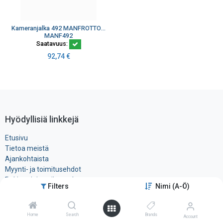
Kameranjalka 492 MANFROTTO Kuulapää Micro
MANF492
Saatavuus:
92,74
€
Hyödyllisiä linkkejä
Etusivu
Tietoa meistä
Ajankohtaista
Myynti- ja toimitusehdot
Rekisteri- ja ​evästeseloste
Filters
Nimi (A-Ö)
Tuotteet
Ota yhteyttä
Home
Search
Brands
Account