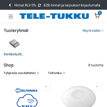
Hinnat ALV 0%
B2B-hinnat ja tarjoukset kirjautumalla
0
Tuoteryhmät
Näytä kaikki
Verkkotuotteet
Shop
8 tuotetta
Tyhjennä suodattimet
Teltonika