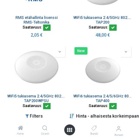
RMS etähallinta lisenssi
WiFi5 tukiasema 2.4/5GHz 802.11b/g/n/ac Free RMS
RMS-Teltonika
TAP200
Saatavuus:
Saatavuus:
2,05
€
48,00
€
New
WiFi5 tukiasema 2.4/5GHz 802.11b/g/n/ac sisältää POE injektorin Free RMS
WiFi6 tukiasema 2.4/5/6GHz 802.11b/g/n/ac/ax Free RMS
TAP200WPSU
TAP400
Saatavuus:
Saatavuus:
70,00
€
83,00
€
Filters
Hinta - alhaisesta korkeimpaan
Home
Search
Brands
Account