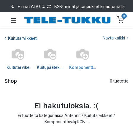
Hinnat ALV 0%
B2B-hinnat ja tarjoukset kirjautumalla
0
Näytä kaikki
Kuitutarvikkeet
Kuitutarvike
Kuitupäätekotelot
Komponenttivälij RGB...
Shop
0 tuotetta
Ei hakutuloksia. :(
Ei tuotteita kategoriassa
Antennit / Kuitutarvikkeet /
Komponenttivälij RGB...
.