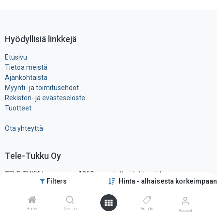
Hyödyllisiä linkkejä
Etusivu
Tietoa meistä
Ajankohtaista
Myynti- ja toimitusehdot
Rekisteri- ja ​evästeseloste
Tuotteet
Ota yhteyttä
Tele-Tukku Oy
TELE-TUKKU on vuonna 1963 perustettu elektronisten
Filters
Hinta - alhaisesta korkeimpaan
komponenttien ja tarvikkeiden maahantuonti- ja tukkuliike, ollen yksi
alansa vanhimmista ja tunnetuimmista yrityksistä Suomessa.
Sijaitsemme pääkaupunkiseudun läheisyydessä hyvien
Home
Search
Brands
Account
liikenneyhteysien varrella, vain noin vartin päässä lentokentältä.