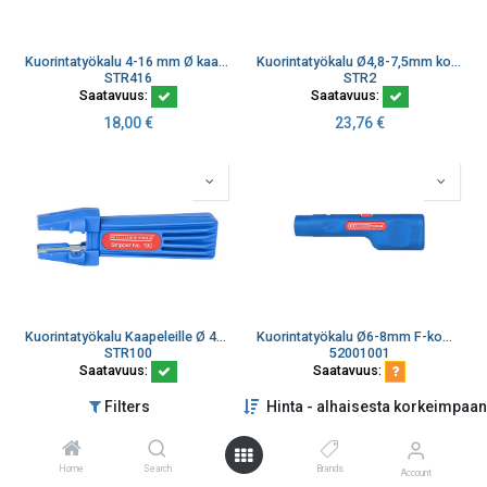
Kuorintatyökalu 4-16 mm Ø kaapeleille
Kuorintatyökalu Ø4,8-7,5mm koaksiaalikaap. "putkimalli"
STR416
STR2
Saatavuus:
Saatavuus:
18,00
€
23,76
€
Kuorintatyökalu Kaapeleille Ø 4-13mm 0,5-16mm2
Kuorintatyökalu Ø6-8mm F-komp. asennustyökalu 11mm
STR100
52001001
Saatavuus:
Saatavuus:
24,91
€
27,70
€
Filters
Hinta - alhaisesta korkeimpaan
Home
Search
Brands
Account