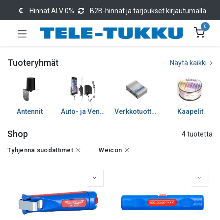
Hinnat ALV 0%
B2B-hinnat ja tarjoukset kirjautumalla
0
Tuoteryhmät
Näytä kaikki
Antennit
Auto- ja Venetarvikkeet
Verkkotuotteet
Kaapelit
Shop
4 tuotetta
Tyhjennä suodattimet
Weicon