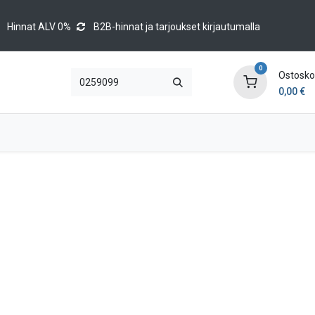
Hinnat ALV 0%
B2B-hinnat ja tarjoukset kirjautumalla
0
Ostoskor
0,00
€
Brands
Luettelot
Blog
Tapahtumat