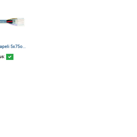
Videokaapeli 5x75ohm+4x0,22 liitin 5013179
ä ostoskoriin
us: