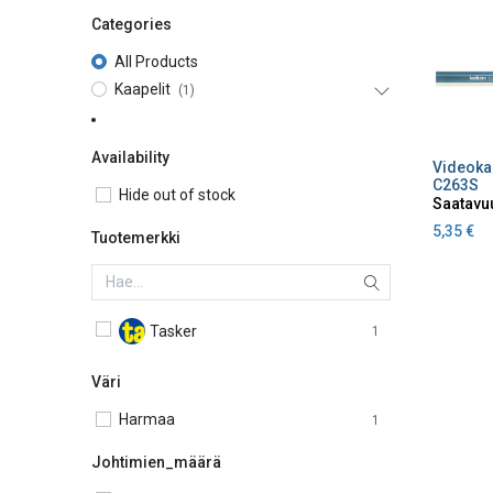
Categories
All Products
Kaapelit
(1)
Availability
Lisä
C263S
Hide out of stock
Saatavu
5,35
€
Tuotemerkki
Tasker
1
Väri
Harmaa
1
Johtimien_määrä