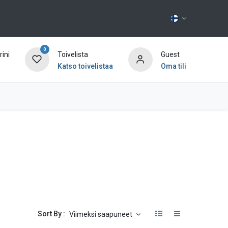
0
ini
Toivelista
Guest
Katso toivelistaa
Oma tili
Ota yhteyttä
Sort By :
Viimeksi saapuneet