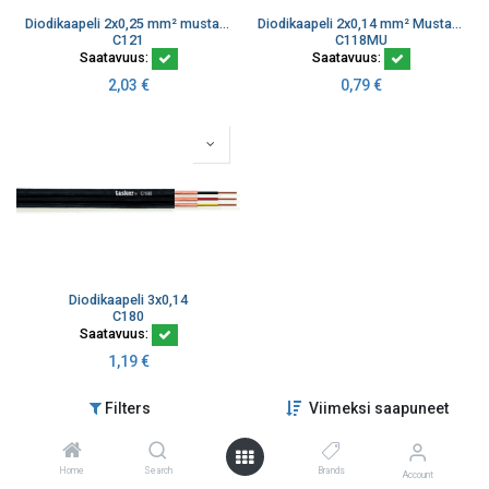
Diodikaapeli 2x0,25 mm² musta litteä audiokaapeli
Diodikaapeli 2x0,14 mm² Musta K100
C121
C118MU
Saatavuus:
Saatavuus:
2,03
€
0,79
€
Diodikaapeli 3x0,14
C180
Saatavuus:
1,19
€
Filters
Viimeksi saapuneet
Home
Search
Brands
Account