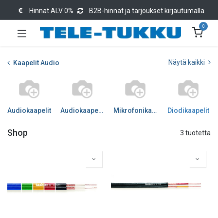
Hinnat ALV 0%
B2B-hinnat ja tarjoukset kirjautumalla
0
Näytä kaikki
Kaapelit Audio
Audiokaapelit
Audiokaapelit DIGI
Mikrofonikaapelit
Diodikaapelit
Shop
3 tuotetta