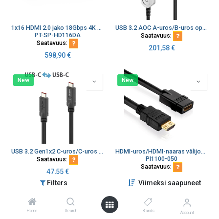
1x16 HDMI 2.0 jako 18Gbps 4K scaler audio lähtö EDID CEC
USB 3.2 AOC A-uros/B-uros optinen
PT-SP-HD116DA
Saatavuus:
Saatavuus:
201,58
€
598,90
€
New
New
USB 3.2 Gen1x2 C-uros/C-uros E-marker
HDMI-uros/HDMI-naaras välijohto 2.0 SLS™ (Secure-Lock-System™)
PI1100-050
Saatavuus:
Saatavuus:
47,55
€
27,24
€
Filters
Viimeksi saapuneet
New
New
Home
Search
Brands
Account