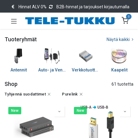
Hinnat ALV 0%
B2B-hinnat ja tarjoukset kirjautumalla
0
Tuoteryhmät
Näytä kaikki
Antennit
Auto- ja Venetarvikkeet
Verkkotuotteet
Kaapelit
Shop
61 tuotetta
Tyhjennä suodattimet
Purelink
New
New