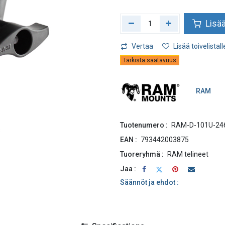
Lisää
Vertaa
Lisää toivelistall
Tarkista saatavuus
RAM
Tuotenumero :
RAM-D-101U-24
EAN :
793442003875
Tuoreryhmä :
RAM telineet
Jaa :
Säännöt ja ehdot :