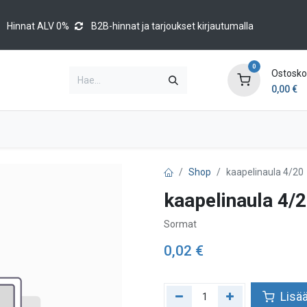
Hinnat ALV 0%
B2B-hinnat ja tarjoukset kirjautumalla
0
Ostoskor
0,00
€
Brands
Luettelot
Blog
Tapahtumat
Shop
kaapelinaula 4/20
kaapelinaula 4/
Sormat
0,02
€
Lisää