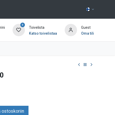
0
ini
Toivelista
Guest
Katso toivelistaa
Oma tili
Ota yhteyttä
20
 ostoskoriin