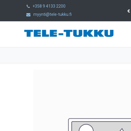
+358 9 4133 2200
myynti@tele-tukku.fi
Etusivu
Tuotteet
Kategoriat