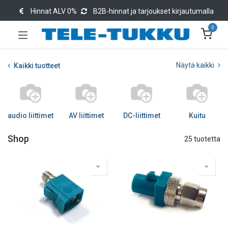
Hinnat ALV 0%
B2B-hinnat ja tarjoukset kirjautumalla
0
Näytä kaikki
Kaikki tuotteet
audio liittimet
AV liittimet
DC-liittimet
Kuitu
Shop
25 tuotetta