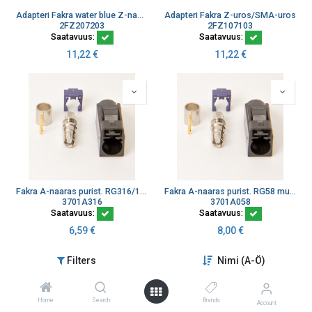
Adapteri Fakra water blue Z-naaras/SMA-naaras
Adapteri Fakra Z-uros/SMA-uros
2FZ207203
2FZ107103
Saatavuus:
Saatavuus:
11,22
€
11,22
€
Fakra A-naaras purist. RG316/174 musta DAB/radio
Fakra A-naaras purist. RG58 musta
3701A316
3701A058
Saatavuus:
Saatavuus:
6,59
€
8,00
€
Filters
Nimi (A-Ö)
Home
Search
Brands
Account