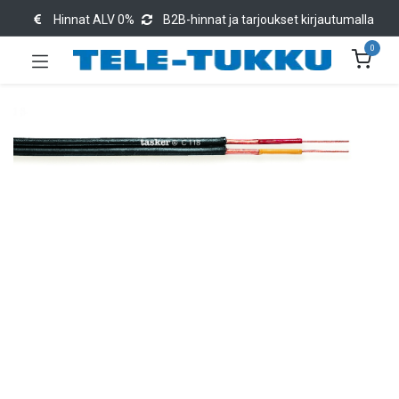
Hinnat ALV 0%
B2B-hinnat ja tarjoukset kirjautumalla
0