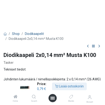
Shop
Diodikaapelit
Diodikaapeli 2x0,14 mm² Musta K100
Diodikaapeli 2x0,14 mm² Musta K100
Tasker
Tekniset tiedot:
Johdinten lukumäärä / nimellispoikkipinta: 2 x 0,14 mm² (26 AWG)
Price:
Johdinrakenne: 18 x 0,10 mm
Lisää ostoskoriin
0,79
€
Ulkohalkaisija: 2,9 x 5,8 mm
Johdineristeen halkaisija: 1,4 mm
Johtimen resistanssi: 130 Ω/km ±5 %
Home
Search
Brands
Account
Käyttölämpötila: -15 °C … +70 °C