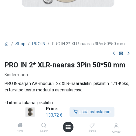
Shop
PRO IN
PRO IN 2* XLR-naaras 3Pin 50*50 mm
PRO IN 2* XLR-naaras 3Pin 50*50 mm
Kindermann
PRO IN-sarjan AV-moduuli. 2x XLR-naarasliitin, pikaliitin. 1/1-Koko,
ei tarvitse toista moduulia asennuksessa.
- Liitäntä takana: pikaliitin
Price:
- Koko 50x50mm
Lisää ostoskoriin
133,72
€
- Pienin asennussyvyys 50mm
133,72
€
Home
Search
Brands
Account