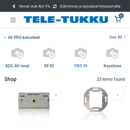
Hinnat ovat ALV 0%.
B2B-hinnat ja tarjoukset kirjautumalla
0
See All
AV PRO kalusteet
KDC AV-levyt
KF45
PRO IN
Keystone
Shop
23 items found.