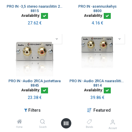
PRO IN -3,5 stereo naarasliitin 20cm kaapelilla
PRO IN -asennuskehys
8815
8800
Availability:
Availability:
27.62
€
4.16
€
PRO IN -Audio 2RCA juotettava
PRO IN -Audio 2RCA naarasliitin 20cm kaapelilla
8845
8814
Availability:
Availability:
23.38
€
39.86
€
Filters
Featured
Home
Search
Brands
Account