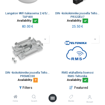
Langaton WiFi tukiasema 2.4/5/6GHz 802.11b/g/n/ac/ax WiFi 6 Free RMS
DIN -kiskokiinnike jousella Teltonikan reitittimille (kopio)
TAP400
PR322EU7
Availability:
Availability:
83.00
€
25.50
€
DIN -kiskokiinnike jousella Teltonikan reitittimille
RMS etähallinta lisenssi
PR5MEC00
RMS-Teltonika
Availability:
Availability:
6.60
€
2.05
€
Filters
Featured
Home
Search
Brands
Account