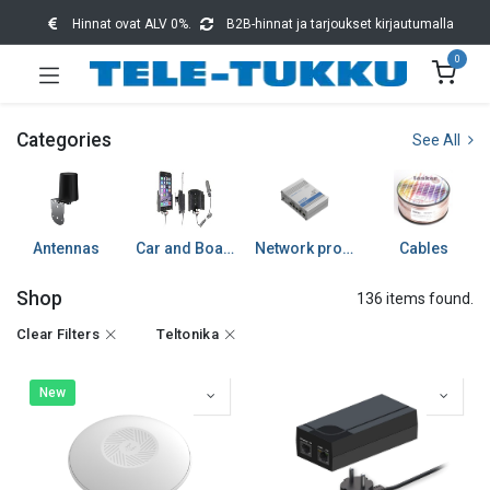
Hinnat ovat ALV 0%.
B2B-hinnat ja tarjoukset kirjautumalla
0
Categories
See All
Antennas
Car and Boat accessories
Network products
Cables
Shop
136 items found.
Clear Filters
Teltonika
New