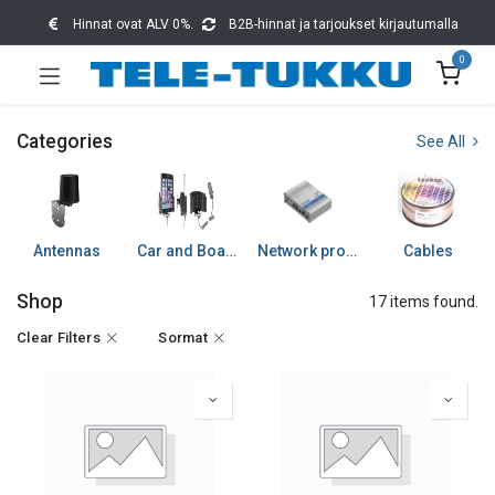
Hinnat ovat ALV 0%.
B2B-hinnat ja tarjoukset kirjautumalla
0
Categories
See All
Antennas
Car and Boat accessories
Network products
Cables
Shop
17 items found.
Clear Filters
Sormat