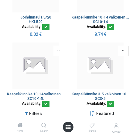
Joihdinnaula 5/20
Kaapelikiinnike 10-14 valkoinen 30mm naula Sormat 100kpl
HKL520
SC10-14
Availability:
Availability:
0.02
€
8.74
€
Kaapelikiinnike 10-14 valkoinen 45mm naula Sormat 100kpl
Kaapelikiinnike 3-5 valkoinen 10 20mm naula Sormat 100kpl
SC10-14L
SC3-5
Availability:
Availability:
10.00
€
6.35
€
Filters
Featured
Home
Search
Brands
Account