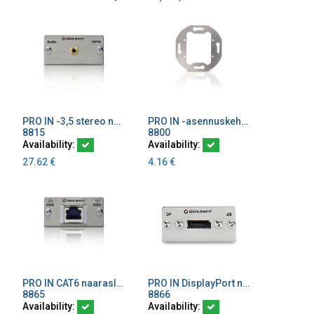
PRO IN -3,5 stereo naarasliitin 20cm kaapelilla
PRO IN -asennuskehys
Add to Cart
Add to Cart
8815
8800
Availability:
Availability:
27.62
€
4.16
€
PRO IN CAT6 naarasliitin naaras/naaras
PRO IN DisplayPort naarasliitin 20 cm kaapelilla
Add to Cart
Add to Cart
8865
8866
Availability:
Availability: