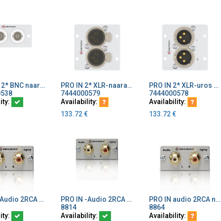
PRO IN - 2* BNC naaras/naaras
PRO IN 2* XLR-naaras 3Pin 50*50 mm
PRO IN 2* XLR-uros 3Pin 50*50 mm
dd to Cart
Add to Cart
Add to Cart
0538
7444000579
7444000578
ity:
Availability:
Availability:
133.72
€
133.72
€
PRO IN -Audio 2RCA juotettava
PRO IN -Audio 2RCA naarasliitin 20cm kaapelilla
PRO IN audio 2RCA naarasliitin naaras/naaras
dd to Cart
Add to Cart
Add to Cart
8814
8864
ity:
Availability:
Availability: