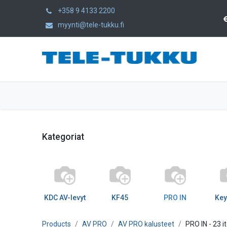
+358 9 4133 2200
myynti@tele-tukku.fi
Home
Products
Category
Kategoriat
KDC AV-levyt
KF45
PRO IN
Key
Products
AV PRO
AV PRO kalusteet
PRO IN
- 23 