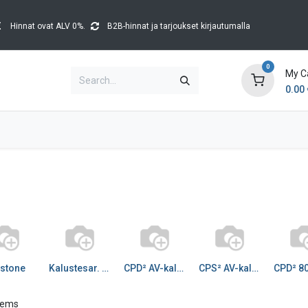
Hinnat ovat ALV 0%.
B2B-hinnat ja tarjoukset kirjautumalla
0
My C
0.00
Brands
Catalogues
Blog
Tapahtumat
stone
Kalustesar. lisätarvike
CPD² AV-kaluste reunaan
CPS² AV-kaluste upotet
items