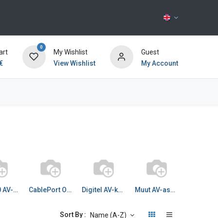
0
art
My Wishlist
Guest
€
View Wishlist
My Account
Contact us
CPD² 80 AV-kaluste kesk
CablePort Office AV
Digitel AV-kaivot
Muut AV-asennuskotelot
Sort By :
Name (A-Z)