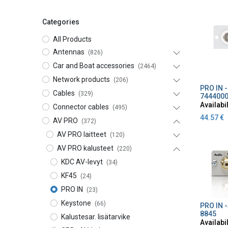
Categories
All Products
Antennas
(826)
Car and Boat accessories
(2464)
Network products
(206)
A
Cables
(329)
744400
Availabil
Connector cables
(495)
44.57
€
AV PRO
(372)
AV PRO laitteet
(120)
AV PRO kalusteet
(220)
KDC AV-levyt
(34)
KF45
(24)
PRO IN
(23)
Keystone
(66)
A
8845
Kalustesar. lisätarvike
Availabil