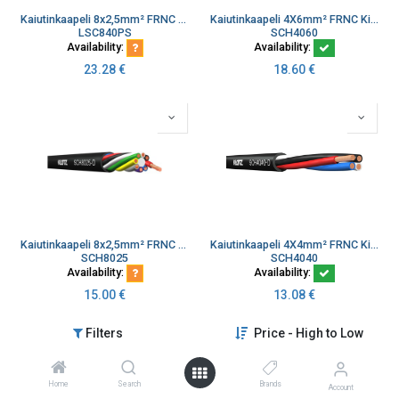
Kaiutinkaapeli 8x2,5mm² FRNC Kierretty Musta Dca 100m (kopio)
Kaiutinkaapeli 4X6mm² FRNC Kierretty Musta Dca 200m
LSC840PS
SCH4060
Availability:
Availability:
23.28
€
18.60
€
Kaiutinkaapeli 8x2,5mm² FRNC Kierretty Musta Dca 100m
Kaiutinkaapeli 4X4mm² FRNC Kierretty Musta Dca 200m
SCH8025
SCH4040
Availability:
Availability:
15.00
€
13.08
€
Filters
Price - High to Low
Home
Search
Brands
Account