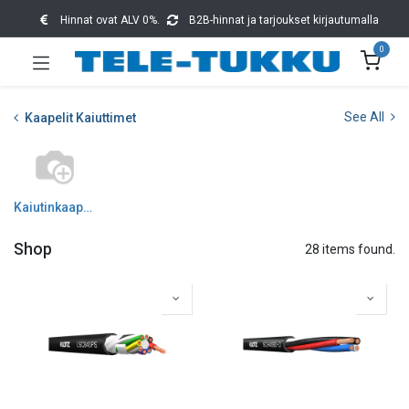
Hinnat ovat ALV 0%.
B2B-hinnat ja tarjoukset kirjautumalla
0
See All
Kaapelit Kaiuttimet
Kaiutinkaapelit
Shop
28 items found.