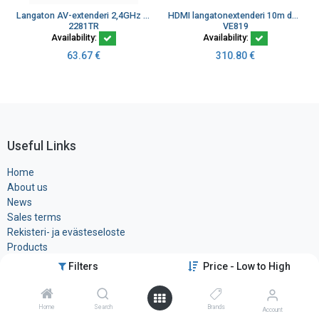
Langaton AV-extenderi 2,4GHz taa RF-modulaattori
HDMI langatonextenderi 10m dongl 1080p <1ms latenssi
2281TR
VE819
Availability:
Availability:
63.67
€
310.80
€
Useful Links
Home
About us
News
Sales terms
Rekisteri- ja ​evästeseloste
Products
Filters
Price - Low to High
Contact us
Home
Search
Brands
Account
Tele-Tukku Oy