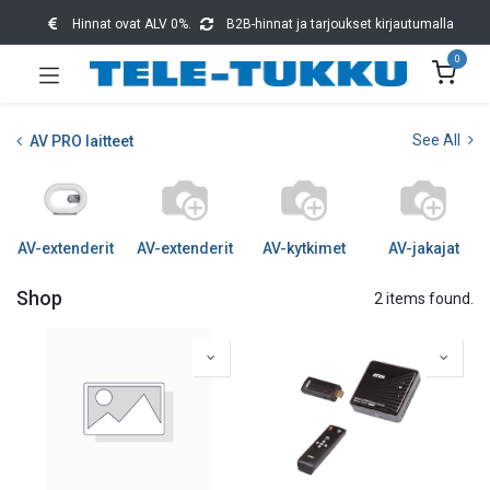
Hinnat ovat ALV 0%.
B2B-hinnat ja tarjoukset kirjautumalla
0
See All
AV PRO laitteet
AV-extenderit
AV-extenderit
AV-kytkimet
AV-jakajat
Shop
2 items found.