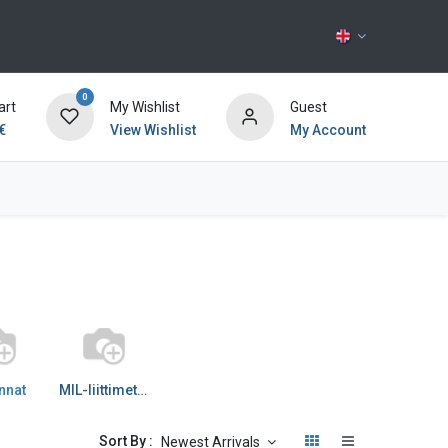
0
art
My Wishlist
Guest
€
View Wishlist
My Account
Contact us
nnat
MIL-liittimet (Military)
Sort By :
Newest Arrivals