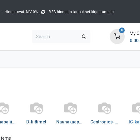
Hinnat ovat ALV 0%.
B2B-hinnat ja tarjoukset kirjautumalla
0
My C
0.00
Brands
Catalogues
Blog
Tapahtumat
Moninapaliittimet
D-liittimet
Nauhakaapeliliittimet
Centronics-liittimet
IC-ka
 items