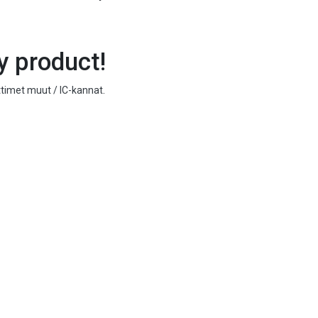
y product!
ittimet muut / IC-kannat
.