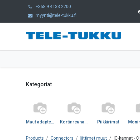
+358 9 4133 2200
myynti@tele-tukku.fi
Home
Products
Category
Kategoriat
Muut adapterit
Kortinreunaliittimet
Piikkirimat
Products
Connectors
liittimet muut
IC-kannat
- 0