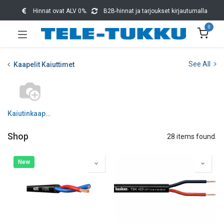
Hinnat ovat ALV 0%.
B2B-hinnat ja tarjoukset kirjautumalla
0
See All
Kaapelit Kaiuttimet
Kaiutinkaapelit
Shop
28 items found.
New