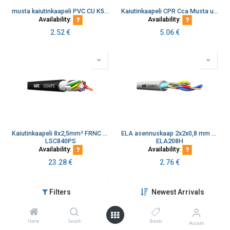
musta kaiutinkaapeli PVC CU K500
Kaiutinkaapeli CPR Cca Musta ulkokäyttö K500
Availability:
Availability:
2.52
€
5.06
€
Kaiutinkaapeli 8x2,5mm² FRNC Kierretty Musta Dca 100m (kopio)
ELA asennuskaap 2x2x0,8 mm 100V kaiutinlinja FRNC Dca
LSC840PS
ELA208H
Availability:
Availability:
23.28
€
2.76
€
Filters
Newest Arrivals
Home
Search
Brands
Account