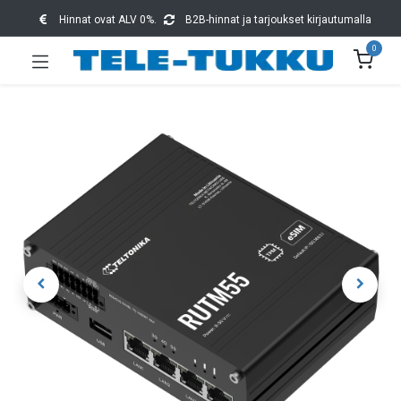
Hinnat ovat ALV 0%.
B2B-hinnat ja tarjoukset kirjautumalla
0