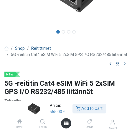
Shop
Reitittimet
5G -reititin Cat4 eSIM WiFi 5 2xSIM GPS I/O RS232/485 liitännät
New
5G -reititin Cat4 eSIM WiFi 5 2xSIM
GPS I/O RS232/485 liitännät
Teltonika
Price:
Add to Cart
5G-yhteys -
Jopa
3,4 Gbps
erittäin nopeat 5G‑datanopeudet
555.00
€
teollisiin tarpeisiin.
Dual SIM & eSIM -
Automaattinen failover, jatkuva yhteys
Home
Search
Brands
kahden SIM-kortin ja eSIM‑tuen ansiosta
Account