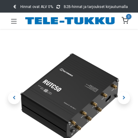
Hinnat ovat ALV 0%.
B2B-hinnat ja tarjoukset kirjautumalla
0