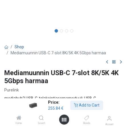
Shop
Mediamuunnin USB-C 7-slot 8K/5K 4K 5Gbps harmaa
Mediamuunnin USB-C 7-slot 8K/5K 4K
5Gbps harmaa
Purelink
mediahub2 USB-C-telakointiasemamoduuli: USB-C -
Price:
telakointimoduulin kanssa valmiiksi konfiguroitu 7-paikkainen
Add to Cart
255.84
€
pöydällä seisova kotelo. Tarjoaa vaivatonta liitettävyyttä.
Mahdollistaa helpon yhteyden kaikkiin laitteisiin ja varmistaa
tehokkaan työpöydän käytön.
Home
Search
Brands
Account