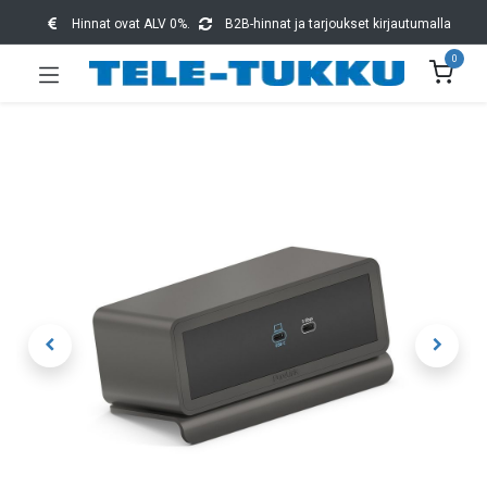
Hinnat ovat ALV 0%.
B2B-hinnat ja tarjoukset kirjautumalla
0