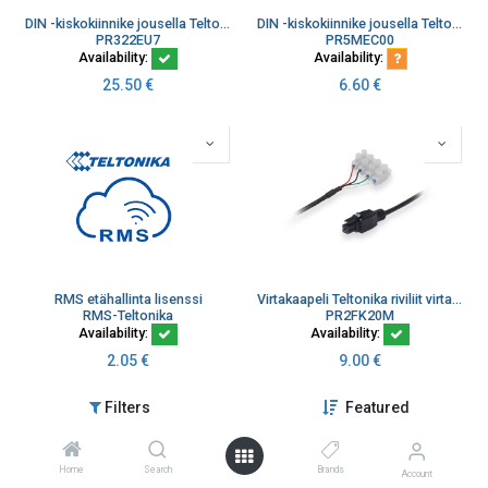
DIN -kiskokiinnike jousella Teltonikan reitittimille (kopio)
DIN -kiskokiinnike jousella Teltonikan reitittimille
PR322EU7
PR5MEC00
Availability:
Availability:
25.50
€
6.60
€
RMS etähallinta lisenssi
Virtakaapeli Teltonika riviliit virta, maa, IO in/out PR2FK20M
RMS-Teltonika
PR2FK20M
Availability:
Availability:
2.05
€
9.00
€
Filters
Featured
Home
Search
Brands
Account