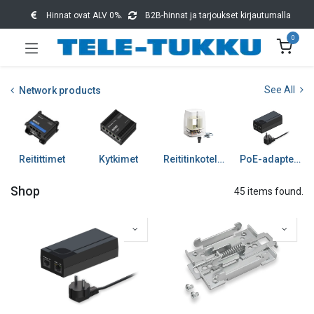
Hinnat ovat ALV 0%.
B2B-hinnat ja tarjoukset kirjautumalla
0
See All
Network products
Reitittimet
Kytkimet
Reititinkotelot ja tarv
PoE-adapterit
Shop
45 items found.