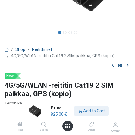
Shop
Reitittimet
4G/5G/WLAN -reititin Cat19 2 SIM paikkaa, GPS (kopio)
New
4G/5G/WLAN -reititin Cat19 2 SIM
paikkaa, GPS (kopio)
Teltonika
Price:
Add to Cart
M12-LIITTIMET
4 × M12 X-koodattua Gigabit Ethernet -
825.00
€
porttia, 1 × M12 A-koodattu virtaliitäntä
5G
Erittäin nopea mobiiliyhteys jopa 3,4 Gbps nopeudella
Home
Search
Brands
KAKSOIS-SIM & eSIM™
Automaattinen varayhteys,
Account