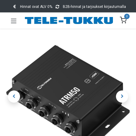
Hinnat ovat ALV 0%.
B2B-hinnat ja tarjoukset kirjautumalla
0